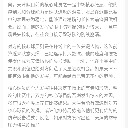
向。天津队目前的核心球员之一是中场核心张晨，他的
控制力和分球能力是球队进攻的源泉。张晨在近期比赛
中的表现较为稳定，能够通过精确的长传为前锋提供机
会。然而，他的发挥受限于防守端的压力较大，一旦中
场丢失控制，往往会直接导致球队的防线崩溃。
对方的核心球员则是在锋线上的一位关键人物，这位前
锋近来状态火爆，已经连续打入数球。他的速度和技巧
使得他成为天津防线的头号威胁。此外，他在比赛中的
意识和跑位也给对方创造了大量进攻机会。如果天津不
能有效限制他的发挥，可能会给自己带来不小的麻烦。
核心球员的个人发挥往往决定了场上的节奏和形势，明
晚的比赛中，双方的核心球员能否爆发出惊人的表现，
将在很大程度上左右比赛结果。天津若能有效遏制对方
核心球员的发挥，或许能够将局势拖入他们更有优势的
防守反击模式；反之，如果对方发挥出色，天津的防守
压力将急剧增加。