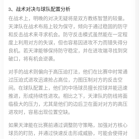
3、战术对决与球队配置分析
在战术上，明晚的对决无疑将是双方教练智慧的较量。
天津队在战术布局上较为保守，倾向于通过稳固的防守
和反击战术来寻求机会。防守反击模式虽然能在一定程
度上利用对方的失误，但也容易因进攻不力而错失得分
良机。若天津能够保持防守稳定，并在进攻端寻找到突
破口，将有机会逆袭。
对手的战术则偏向于高压迫打法，他们在比赛中时常通
过压迫式进攻迅速抢占高位，力图压制对方的反击空
间。在球队配置上，他们的中场球员擅长控球并能迅速
推进，形成持续性进攻。相比之下，天津队的防线将面
临极大的压力，尤其是他们的边后卫在面对对方的高压
进攻时，容易出现位置空缺。
如果天津能在比赛前通过调整防守策略，加强对方核心
球员的盯防，并通过快速反击形成威胁，可能会使得对