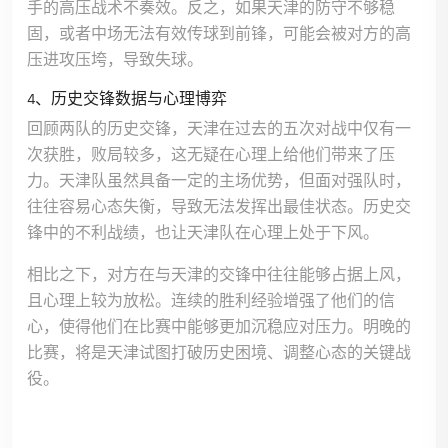
手的高压战术不奏效。反之，如果天津的防守不够稳
固，或者中场无法有效传球到前锋，可能会被对方的高
压进攻压垮，导致失球。
4、历史交锋数据与心理博弈
回顾两队的历史交锋，天津在过去的五次对战中仅有一
次获胜，败局较多，这无疑在心理上给他们带来了压
力。天津队虽然具备一定的主场优势，但面对强队时，
往往容易心态失衡，导致无法发挥出最佳状态。历史交
锋中的不利战绩，也让天津队在心理上处于下风。
相比之下，对方在与天津的交锋中往往能够占据上风，
且心理上较为放松。连续的胜利经验增强了他们的信
心，使得他们在比赛中能够更加沉稳应对压力。明晚的
比赛，将是天津试图打破历史困境、调整心态的关键战
役。