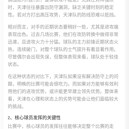
赛战绩为2胜3负，整体表现不稳定。尤其在对阵强队
时，天津往往暴露出防守漏洞，缺乏关键时刻的稳定
性。若对方打出高压攻势，天津队的防线恐难以抵挡。
相对而言，对手的近期状态要稍好一些，尤其是进攻端
表现出色。过去几场比赛，他们在攻防转换中做得非常
迅速，且进攻火力十分猛。球队的主力前锋近期状态火
热，连续破门，对整个球队的士气提升有着显著作用。
尽管偶尔会出现失误，但整体表现来看，球队处于较佳
状态。
在这种状态的对比下，天津队如果没有解决防守上的问
题，明晚的比赛可能会很吃力。而如果对方能够有效利
用他们的进攻优势，或许能更早建立领先优势。整体来
看，天津在心理和状态上的劣势可能会让他们面临较大
的挑战。
2、核心球员发挥的关键性
比赛中，核心球员的发挥往往能够决定整个比赛的走