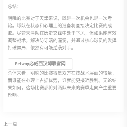
总结：
明晚的比赛对于天津来说，既是一次机会也是一次考
验。球队在状态和心理上的准备将直接决定比赛的成
败。尽管天津队在历史交锋中处于下风，但如果能有效
调整战术，解决防守端的漏洞，并通过核心球员的发挥
打破僵局，依然有可能逆袭对手。
Betway必威西汉姆联官网
总体来看，明晚的比赛将是双方在技战术层面的较量，
而谁能在心理上占据优势，谁就能更接近胜利。无论结
果如何，这场比赛都将对两队未来的赛季走向产生重要
影响。
上一篇