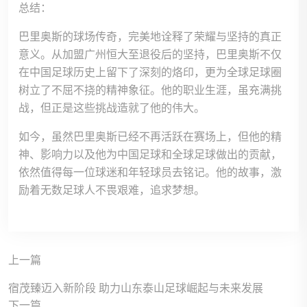
总结：
巴里奥斯的球场传奇，完美地诠释了荣耀与坚持的真正
意义。从加盟广州恒大至退役后的坚持，巴里奥斯不仅
在中国足球历史上留下了深刻的烙印，更为全球足球圈
树立了不屈不挠的精神象征。他的职业生涯，虽充满挑
战，但正是这些挑战造就了他的伟大。
如今，虽然巴里奥斯已经不再活跃在赛场上，但他的精
神、影响力以及他为中国足球和全球足球做出的贡献，
依然值得每一位球迷和年轻球员去铭记。他的故事，激
励着无数足球人不畏艰难，追求梦想。
上一篇
宿茂臻迈入新阶段 助力山东泰山足球崛起与未来发展
下一篇