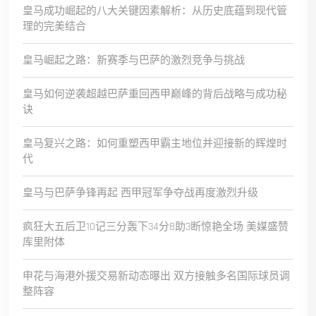
皇马成功崛起的八大关键因素解析：从历史底蕴到现代管
理的完美结合
皇马崛起之路：新赛季与巴萨的激烈竞争与挑战
皇马如何逆袭超越巴萨重回西甲巅峰的背后战略与成功秘
诀
皇马复兴之路：如何重塑西甲霸主地位并迎接新的辉煌时
代
皇马与巴萨争锋再起 西甲冠军争夺战再度激烈升级
疯狂大五后卫10记三分轰下34分8助3断惊艳全场 美媒盛赞
库里附体
申花与海港外援交易新动态曝出 双方接触多名国际球员调
整阵容