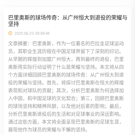
巴里奥斯的球场传奇：从广州恒大到退役的荣耀与
坚持
2025-06-23 09:38:48
文章摘要：巴里奥斯，作为一位著名的巴拉圭足球运动
员，其职业生涯历程在中国足球界留下了深刻的印记。
从早期的辉煌到加盟广州恒大，再到最终的退役，巴里
奥斯用实际行动证明了什么是荣耀与坚持。本文将从四
个方面详细回顾巴里奥斯的球场传奇：从广州恒大到退
役的荣耀与坚持。首先，将探讨巴里奥斯在恒大的辉煌
表现和对球队的贡献；其次，分析巴里奥斯为何选择加
入中国，和中国足球的文化契合；第三，回顾巴里奥斯
的球场坚持和精神风貌，以及他对后辈的影响；最后，
分析巴里奥斯退役后的生活和对足球事业的深远影响。
通过这些方面，本文将全面呈现巴里奥斯的足球生涯，
展现他作为球员的荣耀与不懈的坚持。