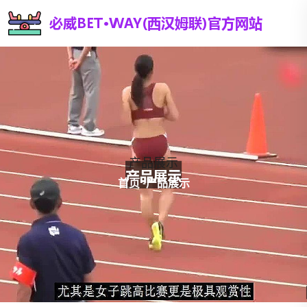
产品展示
首页
-
产品展示