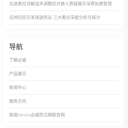
瓜迪奥拉详解战术调整应对换人质疑展示深厚执教智慧
瓜帅回应引发球迷热议 三大看点深度分析与探讨
导航
了解必威
产品展示
新闻中心
服务方向
联络betway必威西汉姆联官网