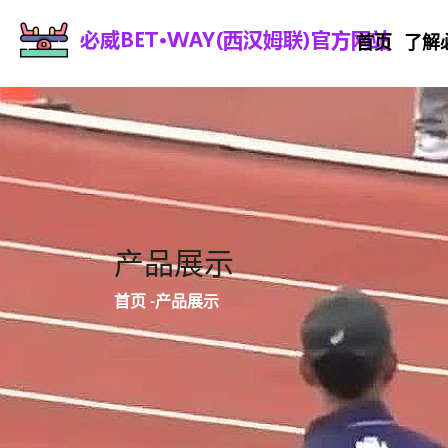
首页
了解
产品展示
首页
-
产品展示