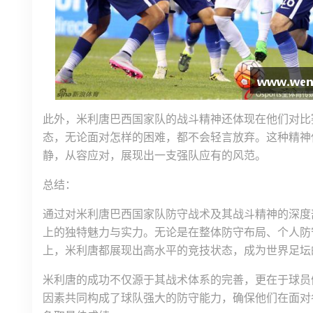
此外，米利唐巴西国家队的战斗精神还体现在他们对比
态，无论面对怎样的困难，都不会轻言放弃。这种精神
静，从容应对，展现出一支强队应有的风范。
总结：
通过对米利唐巴西国家队防守战术及其战斗精神的深度
上的独特魅力与实力。无论是在整体防守布局、个人防
上，米利唐都展现出高水平的竞技状态，成为世界足坛
米利唐的成功不仅源于其战术体系的完善，更在于球员
因素共同构成了球队强大的防守能力，确保他们在面对