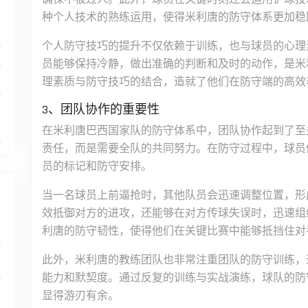
种个人技术的熟练运用，使得米利唐的防守体系更加稳
个人防守技巧的提升不仅依赖于训练，也与球员的心理
执
员能够保持冷静，做出准确的判断和及时的动作，是米
理素质与防守技巧的结合，造就了他们在防守端的高效
3、团队协作的重要性
在米利唐巴西国家队的防守体系中，团队协作起到了至
责任，而是需要全队的共同努力。在防守过程中，球员
员的标记和防守安排。
当一名球员上前逼抢时，其他队员会迅速调整位置，形
效抵御对方的进攻，还能够在对方传球失误时，迅速组
利唐的防守韧性，使得他们在关键比赛中能够抵挡住对
此外，米利唐的教练团队也非常注重团队的防守训练，
能力和默契度。通过反复的训练与实战演练，球队的防
显得游刃有余。