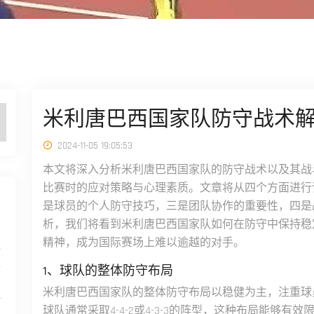
米利唐巴西国家队防守战术
2024-11-05 19:05:53
本文将深入分析米利唐巴西国家队的防守战术以及其战
比赛时的应对策略与心理素质。文章将从四个方面进行
是球员的个人防守技巧，三是团队协作的重要性，四是
析，我们将看到米利唐巴西国家队如何在防守中保持稳
门
精神，成为国际赛场上难以逾越的对手。
共
1、球队的整体防守布局
米利唐巴西国家队的整体防守布局以稳健为主，注重球
球队通常采取4-4-2或4-3-3的阵型，这种布局能够