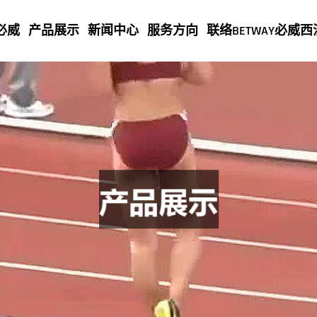
必威
产品展示
新闻中心
服务方向
联络BETWAY必威