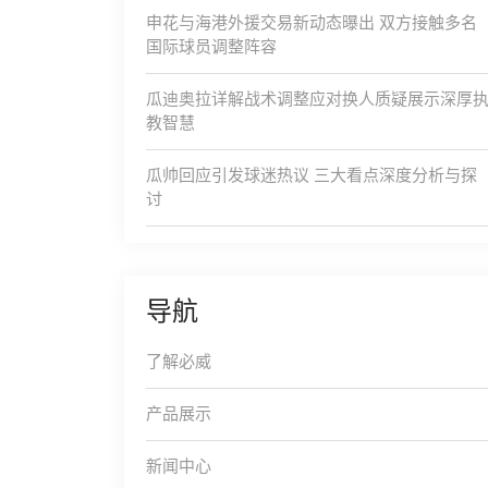
申花与海港外援交易新动态曝出 双方接触多名
国际球员调整阵容
瓜迪奥拉详解战术调整应对换人质疑展示深厚
教智慧
瓜帅回应引发球迷热议 三大看点深度分析与探
讨
导航
了解必威
产品展示
新闻中心