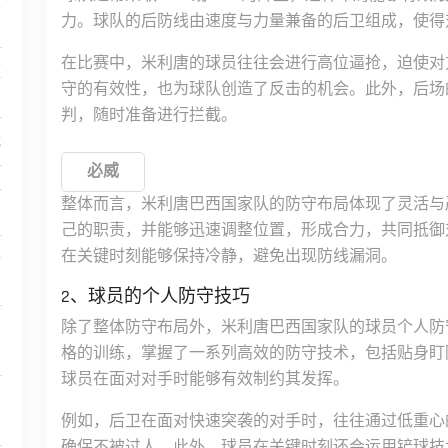
发
力。球队的后防线由速度与力量兼备的后卫组成，使得
在比赛中，米利唐的球员往往会进行高位逼抢，迫使对
蕴
守的有效性，也为球队创造了反击的机会。此外，后场
判，随时准备进行拦截。
战
必威
略
整体而言，米利唐巴西国家队的防守布局体现了灵活与
己的职责，并能够迅速调整位置，形成合力，共同抵御
在关键时刻能够保持冷静，避免出现防线漏洞。
新
2、球员的个人防守技巧
除了整体防守布局外，米利唐巴西国家队的球员个人防
格的训练，掌握了一系列高效的防守技术，包括贴身盯
球员在面对对手时能够有效制约其发挥。
例如，后卫在面对快速突袭的对手时，往往通过低重心
确保不被过人。此外，球员在关键时刻还会运用铲球技