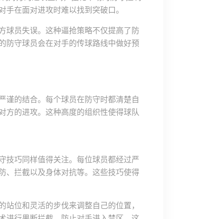
对手在面对进攻时难以找到突破口。
方球员失误。这种逼抢策略不仅提高了防
的防守球员会在对手的传球路线中做好预
严谨的结合。每个球员在防守时都清楚自
对方的进攻。这种高度的组织性使得球队
守技巧同样值得关注。每位球员都经过严
防、拦截以及身体对抗等。这些技巧使得
的站位和灵活的步伐来调整自己的位置，
术进行果断拦截，防止对手进入禁区。这