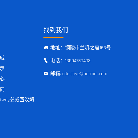
找到我们
地址：铜陵市兰巩之窟163号
威
电话：13594780403
示
邮箱: addictive@hotmail.com
心
向
etway必威西汉姆