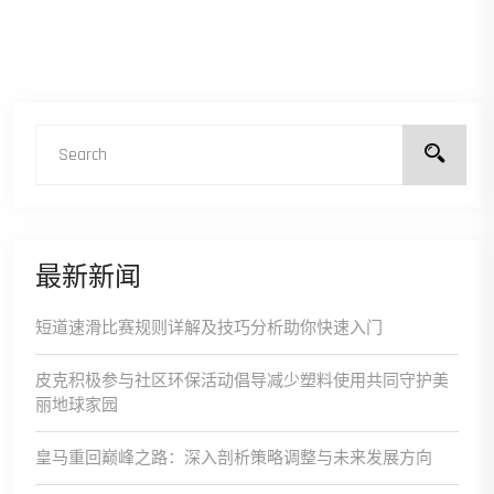
最新新闻
短道速滑比赛规则详解及技巧分析助你快速入门
皮克积极参与社区环保活动倡导减少塑料使用共同守护美
丽地球家园
皇马重回巅峰之路：深入剖析策略调整与未来发展方向