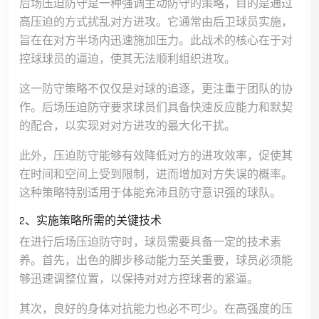
后场压迫防守是一种强调主动防守的策略，目的是通过
高压迫的方式扰乱对方进攻。它通常由后卫球员实施，
旨在在对方半场内迅速施加压力。此战术的核心在于对
控球球员的逼迫，使其无法顺利组织进攻。
这一防守策略不仅仅是对球的追逐，更注重于团队的协
作。后场压迫防守要求球员们具备快速反应能力和默契
的配合，以实现对对方进攻的最大化干扰。
此外，压迫防守能够有效降低对方的进攻效率，促使其
在时间和空间上受到限制，进而增加对方失误的概率。
这种策略特别适用于体能充沛且防守意识强的球队。
2、实施策略所需的关键技术
在进行后场压迫防守时，球员需要具备一定的技术素
养。首先，出色的脚步移动能力至关重要，球员必须能
够迅速调整位置，以保持对对方控球者的紧逼。
其次，良好的身体对抗能力也必不可少。在高强度的压