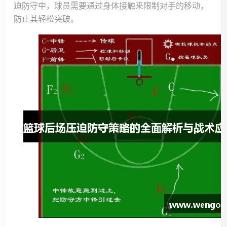
迫防守中，球员需要通过身体接触来限制对手的移动，
防止其轻松突破。