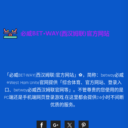
「必威BET·WAY(西汉姆联)官方网站」⚽️，简称：betway必威
⭐️West Ham Unite官网提供「综合体育、官方网站、登录入
口、betway必威西汉姆联官网等」。不管尊贵的您使用的是
PC端还是手机端网页登录游戏,在这里都会提供24小时不间断
优质的服务。