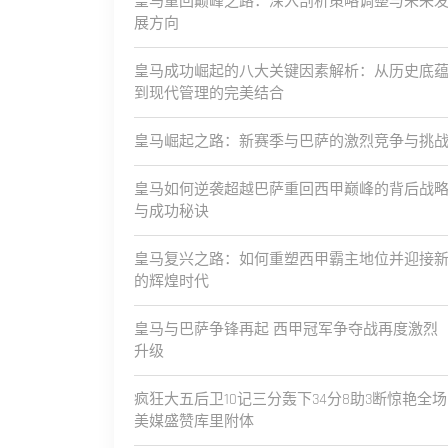
皇马重回巅峰之路：深入剖析策略调整与未来
展方向
皇马成功崛起的八大关键因素解析：从历史底
到现代管理的完美结合
皇马崛起之路：新赛季与巴萨的激烈竞争与挑
皇马如何逆袭超越巴萨重回西甲巅峰的背后战
与成功秘诀
皇马复兴之路：如何重塑西甲霸主地位并迎接
的辉煌时代
皇马与巴萨争锋再起 西甲冠军争夺战再度激烈
升级
疯狂大五后卫10记三分轰下34分8助3断惊艳全场
美媒盛赞库里附体