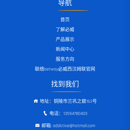
导航
首页
了解必威
产品展示
新闻中心
服务方向
联络betway必威西汉姆联官网
找到我们
地址：铜陵市兰巩之窟163号
电话：13594780403
邮箱: addictive@hotmail.com