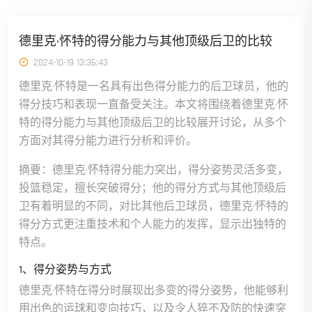
德里克·怀特的得分能力与其他顶级后卫的比较
2024-10-19 13:36:43
德里克·怀特是一名具有出色得分能力的后卫球员，他的
得分技巧和表现一直备受关注。本文将围绕着德里克·怀
特的得分能力与其他顶级后卫的比较展开讨论，从多个
方面对其得分能力进行分析和评价。
摘要：德里克·怀特得分能力突出，得分姿势灵活多变，
投篮稳定，擅长突破得分；他的得分方式与其他顶级后
卫有着明显的不同，对比其他后卫球员，德里克·怀特的
得分方式更注重技术和个人能力的发挥，显示出独特的
特点。
1、得分姿势与方式
德里克·怀特在得分时展现出多变的得分姿势，他能够利
用出色的运球和变向技巧，以及令人猝不及防的快速突