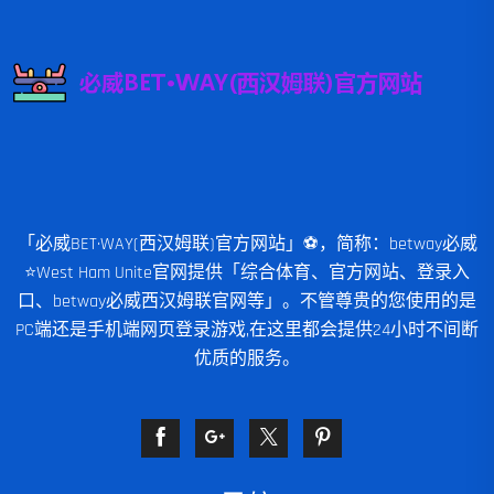
「必威BET·WAY(西汉姆联)官方网站」⚽️，简称：betway必威
⭐️West Ham Unite官网提供「综合体育、官方网站、登录入
口、betway必威西汉姆联官网等」。不管尊贵的您使用的是
PC端还是手机端网页登录游戏,在这里都会提供24小时不间断
优质的服务。