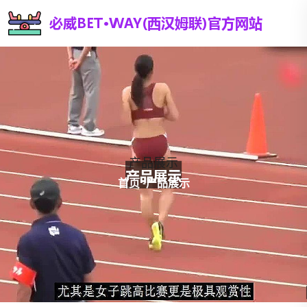
产品展示
首页
-
产品展示