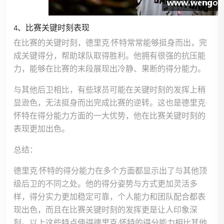
4、比赛关键时刻表现
在比赛的关键时刻，德里克·怀特常常能够挺身而出，完
成关键得分，帮助球队取得胜利。他拥有很强的抗压能
力，能够在比赛的末段展现出冷静、果断的得分能力。
与其他后卫相比，有些球员可能在关键时刻的发挥上稍
显逊色，无法挺身而出完成比赛的逆转。这也是德里克·
怀特在得分能力方面的一大优势，他在比赛关键时刻的
表现更加出色。
总结：
德里克·怀特的得分能力在多个方面都显示出了与其他顶
级后卫的不同之处。他的得分姿势与方式更加灵活多
样，得分实力更加稳定可靠，个人能力和团队配合都表
现出色，而且在比赛关键时刻的发挥更是让人印象深
刻。以上这些特点使得德里克·怀特的得分能力相比其他