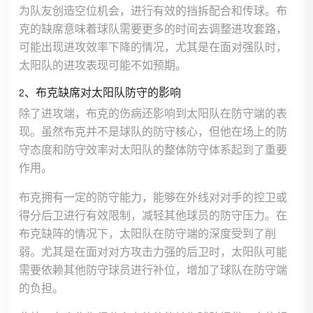
为队友创造空位机会，进行有效的挡拆配合和传球。布
克的缺席意味着球队需要更多的时间去调整进攻套路，
可能出现进攻效率下降的情况，尤其是在面对强队时，
太阳队的进攻表现可能不如预期。
2、布克缺席对太阳队防守的影响
除了进攻端，布克的伤病还影响到太阳队在防守端的表
现。虽然布克并不是球队的防守核心，但他在场上的防
守态度和防守效率对太阳队的整体防守体系起到了重要
作用。
布克拥有一定的防守能力，能够在外线对对手的控卫或
得分后卫进行有效限制，减轻其他球员的防守压力。在
布克缺阵的情况下，太阳队在防守端的深度受到了削
弱。尤其是在面对对方攻击力强的后卫时，太阳队可能
需要依赖其他防守球员进行补位，增加了球队在防守端
的负担。