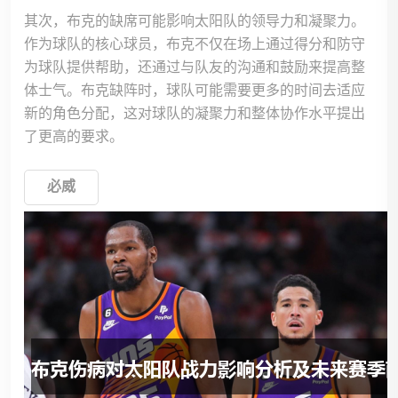
其次，布克的缺席可能影响太阳队的领导力和凝聚力。
作为球队的核心球员，布克不仅在场上通过得分和防守
为球队提供帮助，还通过与队友的沟通和鼓励来提高整
体士气。布克缺阵时，球队可能需要更多的时间去适应
新的角色分配，这对球队的凝聚力和整体协作水平提出
了更高的要求。
必威