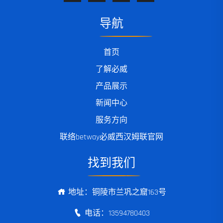
导航
首页
了解必威
产品展示
新闻中心
服务方向
联络betway必威西汉姆联官网
找到我们
地址：铜陵市兰巩之窟163号
电话：13594780403