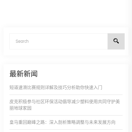
最新新闻
短道速滑比赛规则详解及技巧分析助你快速入门
皮克积极参与社区环保活动倡导减少塑料使用共同守护美
丽地球家园
皇马重回巅峰之路：深入剖析策略调整与未来发展方向