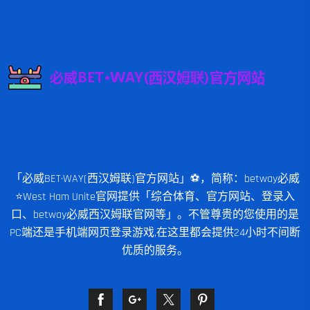
「必威BET·WAY(西汉姆联)官方网站」⚽️，简称：betway必威
⭐️West Ham Unite官网提供「综合体育、官方网站、登录入
口、betway必威西汉姆联官网等」。不管尊贵的您使用的是
PC端还是手机端网页登录游戏,在这里都会提供24小时不间断
优质的服务。