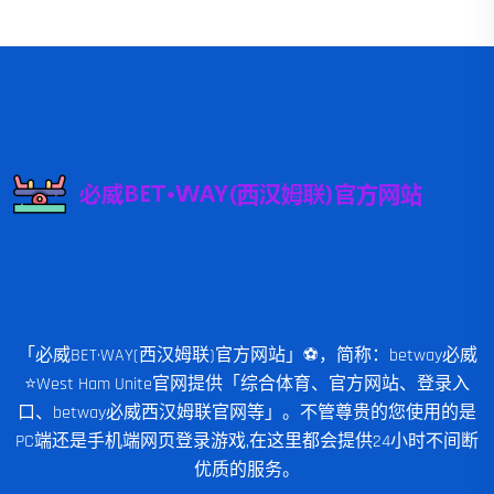
「必威BET·WAY(西汉姆联)官方网站」⚽️，简称：betway必威
⭐️West Ham Unite官网提供「综合体育、官方网站、登录入
口、betway必威西汉姆联官网等」。不管尊贵的您使用的是
PC端还是手机端网页登录游戏,在这里都会提供24小时不间断
优质的服务。