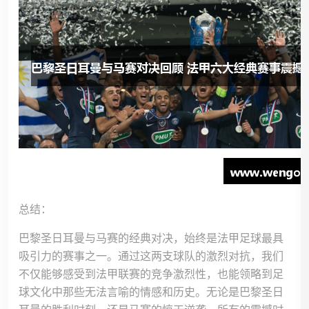
总结：
巴黎圣日耳曼与马赛的经典对决，始终是法甲足球最具
吸引力的赛事之一。通过这两支球队的激烈对抗，我们
不仅能够感受到法甲联赛的竞争激烈性，也能领略到足
球文化中那些无法言喻的情感和历史。无论是巴黎圣日