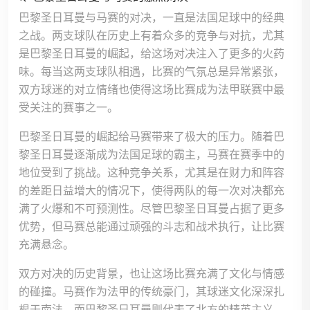
巴黎圣日耳曼与马赛的对决，一直是法国足球中的经典
之战。两支球队在历史上有着众多的竞争与对抗，尤其
是巴黎圣日耳曼的崛起，给这场对决注入了更多的火药
味。每当这两支球队相遇，比赛的气氛总是异常紧张，
双方球迷的对立情绪也使得这场比赛成为法甲联赛中最
受关注的赛事之一。
巴黎圣日耳曼的崛起给马赛带来了极大的压力。随着巴
黎圣日耳曼逐渐成为法国足球的霸主，马赛在赛季中的
地位受到了挑战。这种竞争关系，尤其是在财力和阵容
的差距日益增大的情况下，使得两队的每一次对决都充
满了火爆和不可预测性。尽管巴黎圣日耳曼占据了更多
优势，但马赛总能通过顽强的斗志和战术执行，让比赛
充满悬念。
双方对决的历史背景，也让这场比赛充满了文化与情感
的碰撞。马赛作为法甲的传统豪门，其球迷文化深深扎