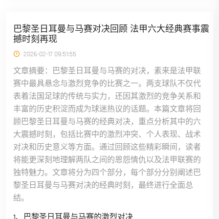
巴黎圣日耳曼与马赛对决回顾 法甲六大经典赛事震
撼时刻再现
2026-02-17 09:51:55
文章摘要：巴黎圣日耳曼与马赛的对决，素来是法甲联
赛中最具悬念与激烈竞争的比赛之一。两支球队不仅代
表着法国足球的传统与实力，还因其激烈的竞争关系和
丰富的历史积淀而成为球迷热议的话题。本篇文章将回
顾巴黎圣日耳曼与马赛的经典对决，重点分析其中的六
大震撼时刻，包括比赛中的激烈冲突、个人表现、战术
对决和历史意义等方面。通过回顾这些精彩瞬间，读者
将能更深刻地理解两队之间的恩怨情仇以及法甲联赛的
独特魅力。文章将分为四个部分，每个部分分别阐述巴
黎圣日耳曼与马赛对决的经典时刻，最终进行全面总
结。
1、巴黎圣日耳曼与马赛的激烈对决