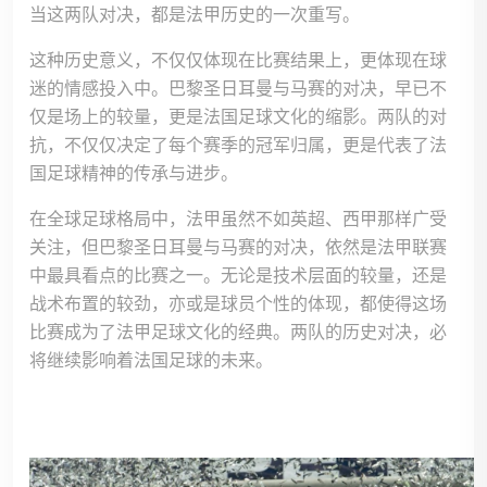
当这两队对决，都是法甲历史的一次重写。
这种历史意义，不仅仅体现在比赛结果上，更体现在球
迷的情感投入中。巴黎圣日耳曼与马赛的对决，早已不
仅是场上的较量，更是法国足球文化的缩影。两队的对
抗，不仅仅决定了每个赛季的冠军归属，更是代表了法
国足球精神的传承与进步。
在全球足球格局中，法甲虽然不如英超、西甲那样广受
关注，但巴黎圣日耳曼与马赛的对决，依然是法甲联赛
中最具看点的比赛之一。无论是技术层面的较量，还是
战术布置的较劲，亦或是球员个性的体现，都使得这场
比赛成为了法甲足球文化的经典。两队的历史对决，必
将继续影响着法国足球的未来。