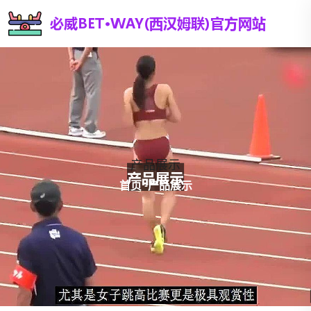
产品展示
首页
-
产品展示