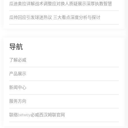
瓜迪奥拉详解战术调整应对换人质疑展示深厚执教智慧
瓜帅回应引发球迷热议 三大看点深度分析与探讨
导航
了解必威
产品展示
新闻中心
服务方向
联络betway必威西汉姆联官网