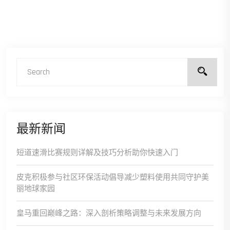
最新新闻
短道速滑比赛规则详解及技巧分析助你快速入门
皮克积极参与社区环保活动倡导减少塑料使用共同守护美
丽地球家园
皇马重回巅峰之路：深入剖析策略调整与未来发展方向