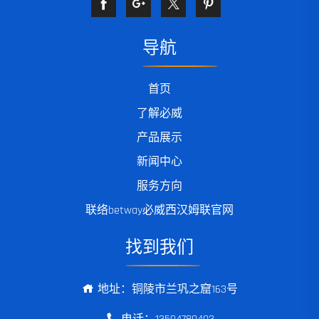
导航
首页
了解必威
产品展示
新闻中心
服务方向
联络betway必威西汉姆联官网
找到我们
地址：铜陵市兰巩之窟163号