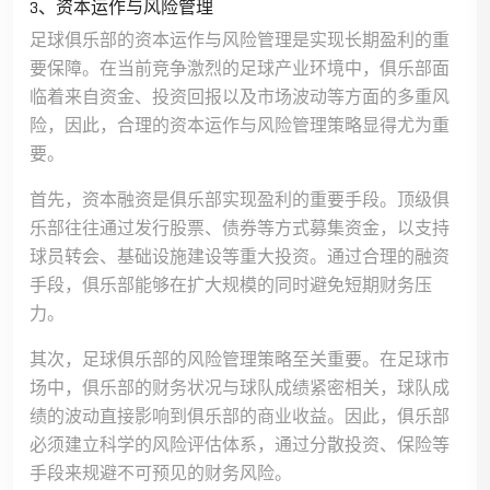
3、资本运作与风险管理
足球俱乐部的资本运作与风险管理是实现长期盈利的重
要保障。在当前竞争激烈的足球产业环境中，俱乐部面
临着来自资金、投资回报以及市场波动等方面的多重风
险，因此，合理的资本运作与风险管理策略显得尤为重
要。
首先，资本融资是俱乐部实现盈利的重要手段。顶级俱
乐部往往通过发行股票、债券等方式募集资金，以支持
球员转会、基础设施建设等重大投资。通过合理的融资
手段，俱乐部能够在扩大规模的同时避免短期财务压
力。
其次，足球俱乐部的风险管理策略至关重要。在足球市
场中，俱乐部的财务状况与球队成绩紧密相关，球队成
绩的波动直接影响到俱乐部的商业收益。因此，俱乐部
必须建立科学的风险评估体系，通过分散投资、保险等
手段来规避不可预见的财务风险。