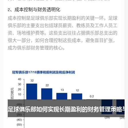
2、成本控制与财务透明化
成本控制是足球俱乐部实现长期盈利的关键一环。足球
俱乐部的主要支出包括球员薪资、教练员及工作人员工
资、场地维护费等。这些支出往往占据俱乐部总支出的
很大一部分，如何合理控制这些成本，避免盲目扩张，
成为俱乐部财务管理的核心。