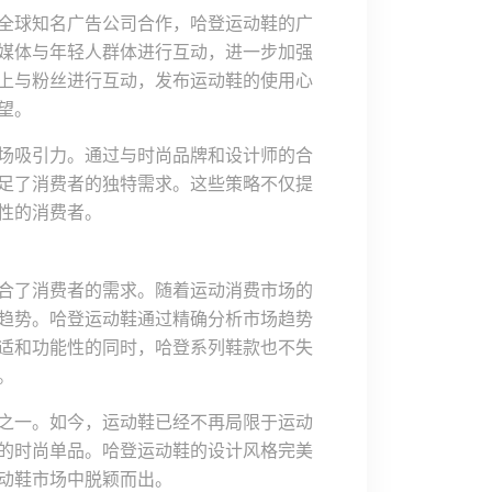
全球知名广告公司合作，哈登运动鞋的广
媒体与年轻人群体进行互动，进一步加强
上与粉丝进行互动，发布运动鞋的使用心
望。
场吸引力。通过与时尚品牌和设计师的合
足了消费者的独特需求。这些策略不仅提
性的消费者。
合了消费者的需求。随着运动消费市场的
趋势。哈登运动鞋通过精确分析市场趋势
适和功能性的同时，哈登系列鞋款也不失
。
之一。如今，运动鞋已经不再局限于运动
的时尚单品。哈登运动鞋的设计风格完美
动鞋市场中脱颖而出。