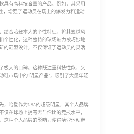
款具有高科技含量的产品。例如，其采用
回弹性，增强了运动员在场上的爆发力和运动
，结合哈登本人的个性特征，将其篮球风
和个性化，这种独特的球场魅力被巧妙地
新的鞋型设计，不仅保证了运动员的灵活
了极大的口碑。这种既注重科技性能，又
动鞋市场中的“明星产品”，吸引了大量年轻
先，哈登作为NBA的超级明星，其个人品牌
不仅在球场上拥有无与伦比的竞技水平，
。这种个人品牌的影响力使得哈登运动鞋