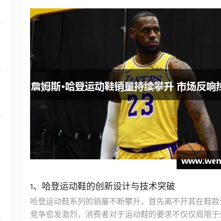
发
蕴
战
略
新
1、哈登运动鞋的创新设计与技术突破
哈登运动鞋系列的销量不断攀升，首先离不开其在鞋款
竞争愈发激烈，消费者对于运动鞋的要求不仅仅局限于