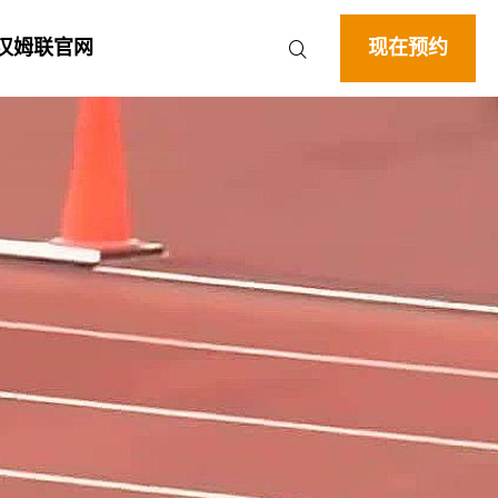
西汉姆联官网
现在预约