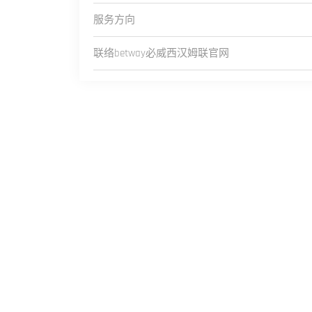
服务方向
联络betway必威西汉姆联官网