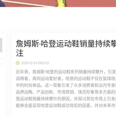
詹姆斯·哈登运动鞋销量持续
注
2025-12-24 09:51:01
近年来，詹姆斯·哈登的运动鞋系列销量持续攀升，引
追随者，再到运动爱好者，哈登的运动鞋不仅在篮球场
中的时尚单品。这一现象引发了众多消费者和业内专家
门
品牌战略、产品创新、市场营销、球员形象等多方面的
共
登运动鞋销量持续攀升的原因，并探讨其在市场上引发
能够全面呈现哈登运动鞋成功背后的因素，并对未来市