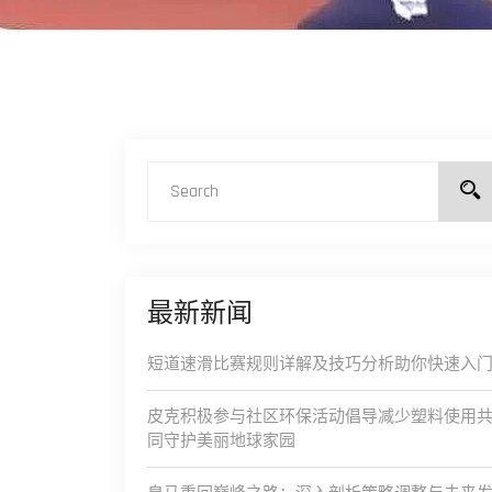
最新新闻
短道速滑比赛规则详解及技巧分析助你快速入
皮克积极参与社区环保活动倡导减少塑料使用
同守护美丽地球家园