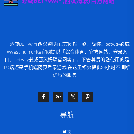
「必威BET·WAY(西汉姆联)官方网站」⚽️，简称：betway必威
⭐️West Ham Unite官网提供「综合体育、官方网站、登录入
口、betway必威西汉姆联官网等」。不管尊贵的您使用的是
PC端还是手机端网页登录游戏,在这里都会提供24小时不间断
优质的服务。
导航
首页