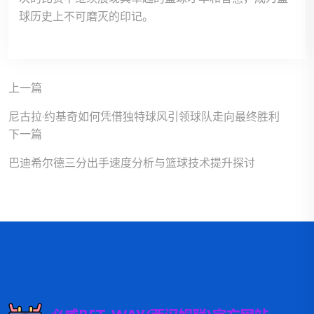
球历史上不可磨灭的印记。
上一篇
尼古拉·约基奇如何凭借独特球风引领球队走向最终胜利
下一篇
巴迪希尔德三分出手速度分析与篮球技术提升探讨