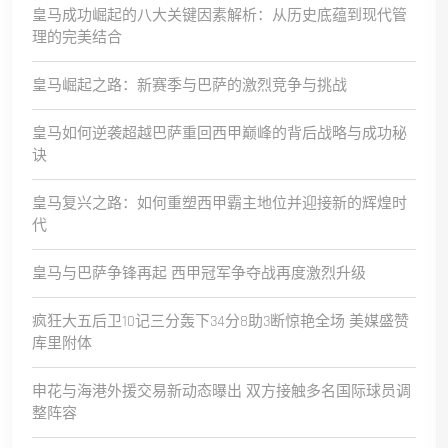
皇马成功崛起的八大关键因素解析：从历史底蕴到现代管
理的完美结合
皇马崛起之路：新赛季与巴萨的激烈竞争与挑战
皇马如何逆袭超越巴萨重回西甲巅峰的背后战略与成功秘
诀
皇马复兴之路：如何重塑西甲霸主地位并迎接新的辉煌时
代
皇马与巴萨争锋再起 西甲冠军争夺战再度激烈升级
疯狂大五后卫10记三分轰下34分8助3断惊艳全场 美媒盛赞
库里附体
申花与海港外援交易新动态曝出 双方接触多名国际球员调
整阵容