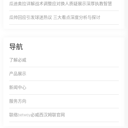
瓜迪奥拉详解战术调整应对换人质疑展示深厚执教智慧
瓜帅回应引发球迷热议 三大看点深度分析与探讨
导航
了解必威
产品展示
新闻中心
服务方向
联络betway必威西汉姆联官网