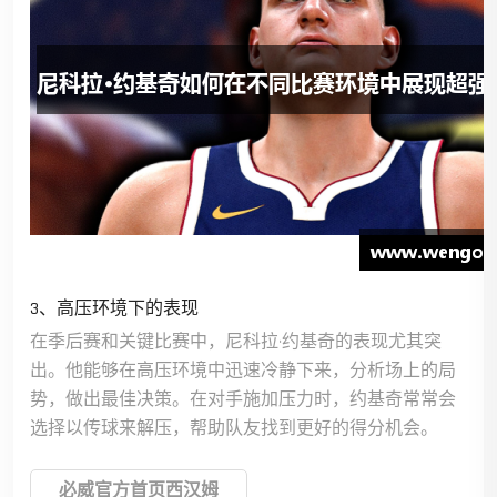
3、高压环境下的表现
在季后赛和关键比赛中，尼科拉·约基奇的表现尤其突
出。他能够在高压环境中迅速冷静下来，分析场上的局
势，做出最佳决策。在对手施加压力时，约基奇常常会
选择以传球来解压，帮助队友找到更好的得分机会。
必威官方首页西汉姆