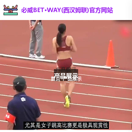
产品展示
首页
-
产品展示