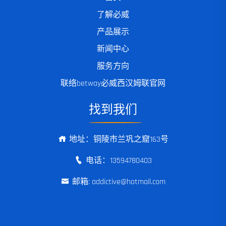
了解必威
产品展示
新闻中心
服务方向
联络betway必威西汉姆联官网
找到我们
地址：铜陵市兰巩之窟163号
电话：13594780403
邮箱: addictive@hotmail.com