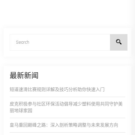
最新新闻
短道速滑比赛规则详解及技巧分析助你快速入门
皮克积极参与社区环保活动倡导减少塑料使用共同守护美
丽地球家园
皇马重回巅峰之路：深入剖析策略调整与未来发展方向