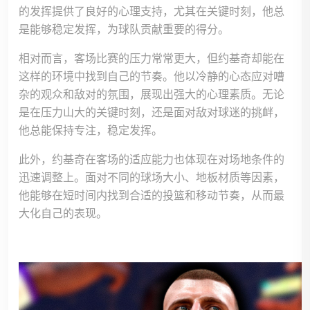
的发挥提供了良好的心理支持，尤其在关键时刻，他总
是能够稳定发挥，为球队贡献重要的得分。
相对而言，客场比赛的压力常常更大，但约基奇却能在
这样的环境中找到自己的节奏。他以冷静的心态应对嘈
杂的观众和敌对的氛围，展现出强大的心理素质。无论
是在压力山大的关键时刻，还是面对敌对球迷的挑衅，
他总能保持专注，稳定发挥。
此外，约基奇在客场的适应能力也体现在对场地条件的
迅速调整上。面对不同的球场大小、地板材质等因素，
他能够在短时间内找到合适的投篮和移动节奏，从而最
大化自己的表现。