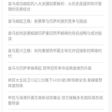
皇马成功崛起的八大关键因素解析：从历史底蕴到现代管
理的完美结合
皇马崛起之路：新赛季与巴萨的激烈竞争与挑战
皇马如何逆袭超越巴萨重回西甲巅峰的背后战略与成功秘
诀
皇马复兴之路：如何重塑西甲霸主地位并迎接新的辉煌时
代
皇马与巴萨争锋再起 西甲冠军争夺战再度激烈升级
疯狂大五后卫10记三分轰下34分8助3断惊艳全场 美媒盛赞
库里附体
申花与海港外援交易新动态曝出 双方接触多名国际球员调
整阵容