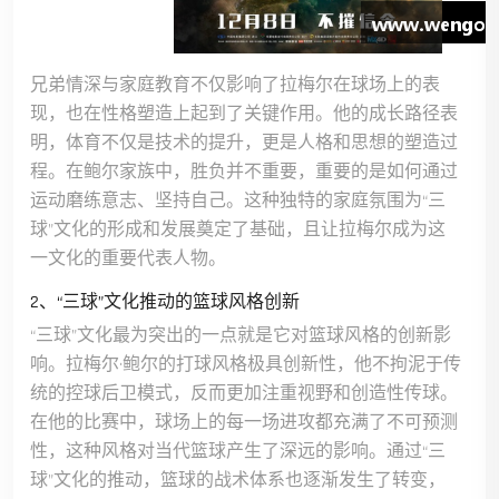
兄弟情深与家庭教育不仅影响了拉梅尔在球场上的表
现，也在性格塑造上起到了关键作用。他的成长路径表
明，体育不仅是技术的提升，更是人格和思想的塑造过
程。在鲍尔家族中，胜负并不重要，重要的是如何通过
运动磨练意志、坚持自己。这种独特的家庭氛围为“三
球”文化的形成和发展奠定了基础，且让拉梅尔成为这
一文化的重要代表人物。
2、“三球”文化推动的篮球风格创新
“三球”文化最为突出的一点就是它对篮球风格的创新影
响。拉梅尔·鲍尔的打球风格极具创新性，他不拘泥于传
统的控球后卫模式，反而更加注重视野和创造性传球。
在他的比赛中，球场上的每一场进攻都充满了不可预测
性，这种风格对当代篮球产生了深远的影响。通过“三
球”文化的推动，篮球的战术体系也逐渐发生了转变，