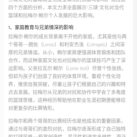
四个方面的分析，本文力求全面展示“三球”文化对当代
篮球和拉梅尔·鲍尔个人发展的巨大影响。
1、家庭教育与兄弟情深的影响
拉梅尔·鲍尔的成长背景离不开他的家庭，尤其是他与两
个哥哥——朗佐（Lonzo）和利安杰洛（LiAngelo）之间深
厚的兄弟情谊。从小，鲍尔家族便强调体育锻炼和团队
合作，而这种家庭文化也对拉梅尔的篮球技巧产生了深
远影响。父亲拉瓦尔·鲍尔（LaVar Ball）尽管个性张扬，
但却为孩子们创造了良好的体育环境，重视个性化培
养，推崇自我突破，尽量让孩子们根据自己的兴趣和特
点去发展。拉梅尔从兄弟的对抗和协作中学会了多角度
的篮球思维，这种经历帮助他在职业生涯初期便能够应
对更复杂的比赛情形。
拉梅尔和两个哥哥的比赛经历也是他成名的重要因素。
通过与哥哥们的激烈对抗，拉梅尔逐渐形成了自己独特