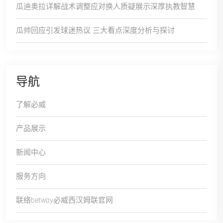
瓜迪奥拉详解战术调整应对换人质疑展示深厚执教智慧
瓜帅回应引发球迷热议 三大看点深度分析与探讨
导航
了解必威
产品展示
新闻中心
服务方向
联络betway必威西汉姆联官网