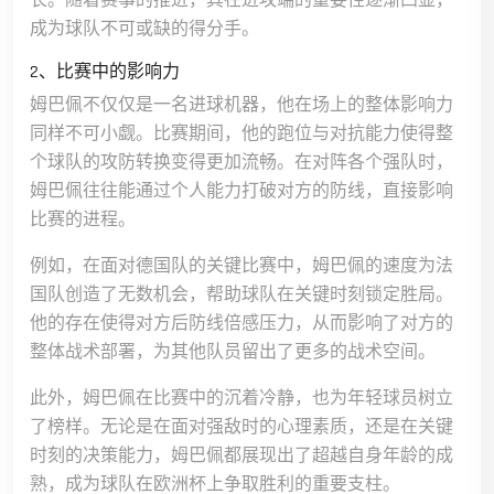
长。随着赛事的推进，其在进攻端的重要性逐渐凸显，
成为球队不可或缺的得分手。
2、比赛中的影响力
姆巴佩不仅仅是一名进球机器，他在场上的整体影响力
同样不可小觑。比赛期间，他的跑位与对抗能力使得整
个球队的攻防转换变得更加流畅。在对阵各个强队时，
姆巴佩往往能通过个人能力打破对方的防线，直接影响
比赛的进程。
例如，在面对德国队的关键比赛中，姆巴佩的速度为法
国队创造了无数机会，帮助球队在关键时刻锁定胜局。
他的存在使得对方后防线倍感压力，从而影响了对方的
整体战术部署，为其他队员留出了更多的战术空间。
此外，姆巴佩在比赛中的沉着冷静，也为年轻球员树立
了榜样。无论是在面对强敌时的心理素质，还是在关键
时刻的决策能力，姆巴佩都展现出了超越自身年龄的成
熟，成为球队在欧洲杯上争取胜利的重要支柱。