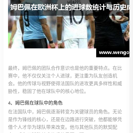
最终，姆巴佩的团队合作意识也是他的重要特点。在比
赛中，他不仅仅关注个人进球，更注重为队友创造机
会。他的传球与视野使得法国队的进攻更具多样性和威
胁性，稳固了他在球队中的核心地位。
4、姆巴佩在球队中的角色
在法国队中，姆巴佩逐渐转变为关键球员的角色。无论
是作为锋线的核心，还是在边路进行突破，他都能够凭
借个人才华为球队带来改变。他与其他队员的默契配