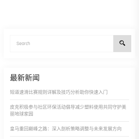
最新新闻
短道速滑比赛规则详解及技巧分析助你快速入门
皮克积极参与社区环保活动倡导减少塑料使用共同守护美
丽地球家园
皇马重回巅峰之路：深入剖析策略调整与未来发展方向