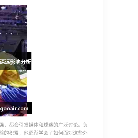
强，都会引发媒体和球迷的广泛讨论。负
验的积累，他逐渐学会了如何面对这些外