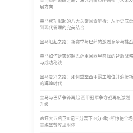
皇马重回巅峰之路：深入剖析策略调整与未来
展方向
皇马成功崛起的八大关键因素解析：从历史底
到现代管理的完美结合
皇马崛起之路：新赛季与巴萨的激烈竞争与挑
皇马如何逆袭超越巴萨重回西甲巅峰的背后战
与成功秘诀
皇马复兴之路：如何重塑西甲霸主地位并迎接
的辉煌时代
皇马与巴萨争锋再起 西甲冠军争夺战再度激烈
升级
疯狂大五后卫10记三分轰下34分8助3断惊艳全场
美媒盛赞库里附体