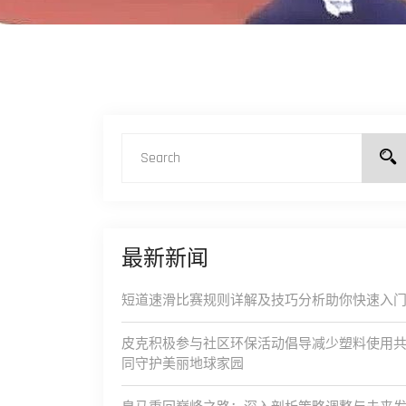
最新新闻
短道速滑比赛规则详解及技巧分析助你快速入
皮克积极参与社区环保活动倡导减少塑料使用
同守护美丽地球家园