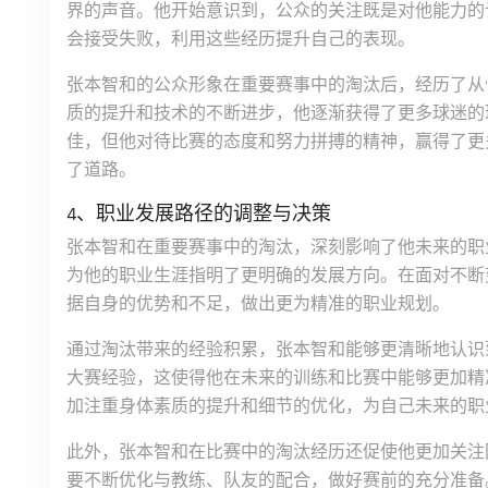
界的声音。他开始意识到，公众的关注既是对他能力的
会接受失败，利用这些经历提升自己的表现。
张本智和的公众形象在重要赛事中的淘汰后，经历了从“
质的提升和技术的不断进步，他逐渐获得了更多球迷的
佳，但他对待比赛的态度和努力拼搏的精神，赢得了更
了道路。
4、职业发展路径的调整与决策
张本智和在重要赛事中的淘汰，深刻影响了他未来的职
为他的职业生涯指明了更明确的发展方向。在面对不断
据自身的优势和不足，做出更为精准的职业规划。
通过淘汰带来的经验积累，张本智和能够更清晰地认识
大赛经验，这使得他在未来的训练和比赛中能够更加精
加注重身体素质的提升和细节的优化，为自己未来的职
此外，张本智和在比赛中的淘汰经历还促使他更加关注
要不断优化与教练、队友的配合，做好赛前的充分准备