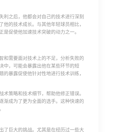
失利之后，他都会对自己的技术进行深刻
了他的技术成长。与其他年轻球员相比，
正是促使他加速技术突破的动力之一。
智和需要面对技术上的不足，分析失败的
决中，可能会暴露出他在某些环节的短
题的暴露促使他针对性地进行技术训练，
战术策略和技术细节，帮助他修正错误。
逐渐成为了更为全面的选手。这种快速的
。
出了巨大的挑战。尤其是在经历过一些大