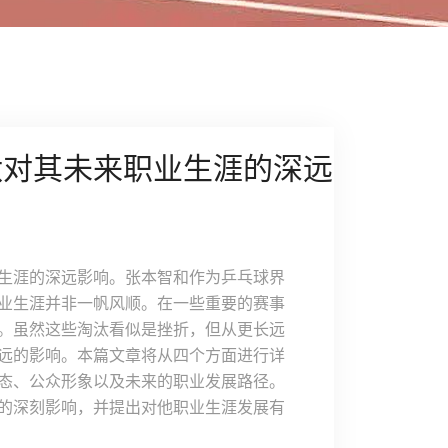
汰对其未来职业生涯的深远
生涯的深远影响。张本智和作为乒乓球界
业生涯并非一帆风顺。在一些重要的赛事
。虽然这些淘汰看似是挫折，但从更长远
远的影响。本篇文章将从四个方面进行详
态、公众形象以及未来的职业发展路径。
的深刻影响，并提出对他职业生涯发展有