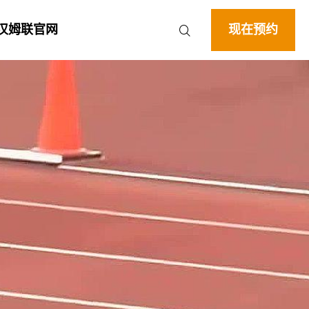
西汉姆联官网
现在预约