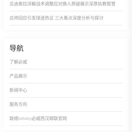
瓜迪奥拉详解战术调整应对换人质疑展示深厚执教智慧
瓜帅回应引发球迷热议 三大看点深度分析与探讨
导航
了解必威
产品展示
新闻中心
服务方向
联络betway必威西汉姆联官网