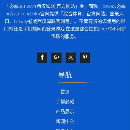
「必威BET·WAY(西汉姆联)官方网站」⚽️，简称：betway必威
⭐️West Ham Unite官网提供「综合体育、官方网站、登录入
口、betway必威西汉姆联官网等」。不管尊贵的您使用的是
PC端还是手机端网页登录游戏,在这里都会提供24小时不间断
优质的服务。
导航
首页
了解必威
产品展示
新闻中心