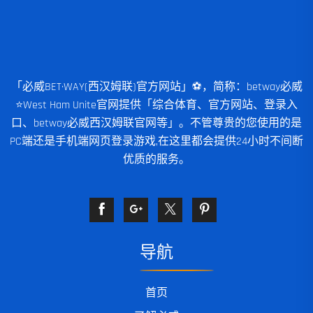
「必威BET·WAY(西汉姆联)官方网站」⚽️，简称：betway必威
⭐️West Ham Unite官网提供「综合体育、官方网站、登录入
口、betway必威西汉姆联官网等」。不管尊贵的您使用的是
PC端还是手机端网页登录游戏,在这里都会提供24小时不间断
优质的服务。
导航
首页