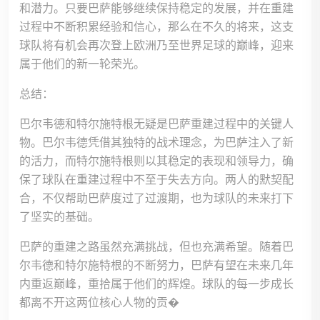
和潜力。只要巴萨能够继续保持稳定的发展，并在重建
过程中不断积累经验和信心，那么在不久的将来，这支
球队将有机会再次登上欧洲乃至世界足球的巅峰，迎来
属于他们的新一轮荣光。
总结：
巴尔韦德和特尔施特根无疑是巴萨重建过程中的关键人
物。巴尔韦德凭借其独特的战术理念，为巴萨注入了新
的活力，而特尔施特根则以其稳定的表现和领导力，确
保了球队在重建过程中不至于失去方向。两人的默契配
合，不仅帮助巴萨度过了过渡期，也为球队的未来打下
了坚实的基础。
巴萨的重建之路虽然充满挑战，但也充满希望。随着巴
尔韦德和特尔施特根的不断努力，巴萨有望在未来几年
内重返巅峰，重拾属于他们的辉煌。球队的每一步成长
都离不开这两位核心人物的贡�