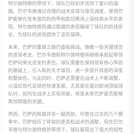
特尔施特根的带领下，球队已经初步找到了复兴的道
路。巴尔韦德通过合理的战术安排与球员调度，使得巴
萨能够在竞争激烈的西甲和欧冠赛场上保持高水平的表
现。特尔施特根则通过稳健的表现确保了球队的防线安
全，为球队的进攻提供了坚实保障。
未来，巴萨的重建之路仍面临挑战。随着一些关键球员
的逐渐老去，巴尔韦德和特尔施特根将继续承担起带领
巴萨向荣光进发的责任。球队需要在保持现有核心阵容
的基础上，引入新的天才球员，进一步提升阵容的深度
和整体性。与此同时，巴萨还需要在战术上不断调整，
以适应现代足球的快速发展，尤其是在面对欧洲顶级球
队时，如何在战术上实现突破，将是未来巴萨是否能够
再创辉煌的关键。
然而，巴萨的辉煌并非一蹴而就。尽管在过去的几个赛
季中，巴萨经历了阵容的更迭和战术的调整，但在巴尔
韦德与特尔施特根的带领下，球队展现出了强大的韧性