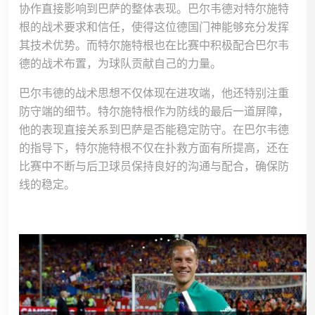
协作直接影响到巴萨的整体表现。巴尔韦德对特尔施特
根的战术要求和信任，使得这位德国门神能够充分发挥
其技术优势。而特尔施特根也在比赛中积极配合巴尔韦
德的战术布置，为球队贡献自己的力量。
巴尔韦德的战术思想不仅体现在进攻端，他还特别注重
防守端的细节。特尔施特根作为防线的最后一道屏障，
他的表现直接关系到巴萨是否能稳定防守。在巴尔韦德
的指导下，特尔施特根不仅在扑救方面有所提高，还在
比赛中不断与后卫球员保持良好的沟通与配合，确保防
线的稳定。