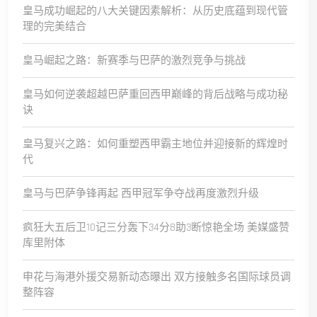
皇马成功崛起的八大关键因素解析：从历史底蕴到现代管
理的完美结合
皇马崛起之路：新赛季与巴萨的激烈竞争与挑战
皇马如何逆袭超越巴萨重回西甲巅峰的背后战略与成功秘
诀
皇马复兴之路：如何重塑西甲霸主地位并迎接新的辉煌时
代
皇马与巴萨争锋再起 西甲冠军争夺战再度激烈升级
疯狂大五后卫10记三分轰下34分8助3断惊艳全场 美媒盛赞
库里附体
申花与海港外援交易新动态曝出 双方接触多名国际球员调
整阵容