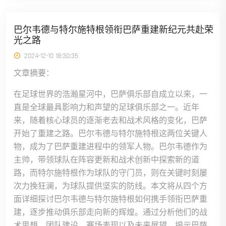
巴尔韦德与特尔施特根领衔巴萨重建新纪元共赴荣
光之路
2024-12-10 18:30:35
文章摘要：
在足球世界的浩瀚星河中，巴萨俱乐部自成立以来，一
直是全球最具影响力和声望的足球俱乐部之一。近年
来，随着核心球员的逐渐老去和战术风格的变化，巴萨
开始了重建之路。巴尔韦德与特尔施特根这两位关键人
物，成为了巴萨重建进程中的领军人物。巴尔韦德作为
主帅，带领球队在阵容更新和战术创新中探索新的道
路，而特尔施特根作为球队的守门员，则在关键时刻屡
次力挽狂澜，为球队提供坚实的防线。本文将从四个方
面详细探讨巴尔韦德与特尔施特根如何携手领衔巴萨重
建，逐步推动俱乐部走向新的辉煌。通过分析他们的战
术思想、团队建设、赛场表现以及未来展望，揭示巴萨