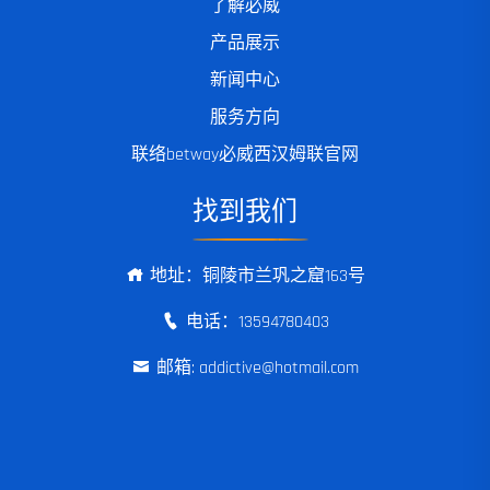
了解必威
产品展示
新闻中心
服务方向
联络betway必威西汉姆联官网
找到我们
地址：铜陵市兰巩之窟163号
电话：13594780403
邮箱: addictive@hotmail.com