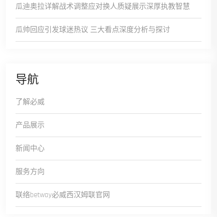
瓜迪奥拉详解战术调整应对换人质疑展示深厚执教智慧
瓜帅回应引发球迷热议 三大看点深度分析与探讨
导航
了解必威
产品展示
新闻中心
服务方向
联络betway必威西汉姆联官网