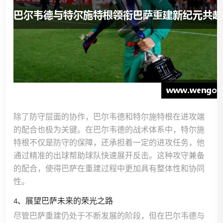
除了防守层面的协作，巴尔韦德和特尔施特根在进攻端
的配合也极为关键。在巴尔韦德的战术体系中，特尔施
特根不仅是防守的保障，还承担着一定的进攻任务，他
通过精准的出球帮助球队快速展开反击。这种攻守兼备
的配合，使得巴萨在重建过程中更加具有整体性和协同
性。
4、展望巴萨未来的荣光之路
尽管巴萨重建仍处于不断发展的阶段，但在巴尔韦德与