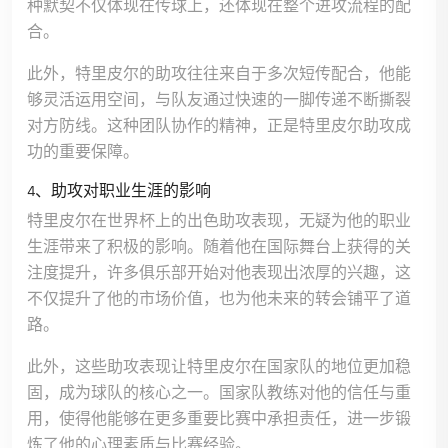
种默契不仅体现在传球上，还体现在整个进攻流程的配
合。
此外，特里皮尔的助攻往往来自于多次短传配合，他能
够灵活运用空间，与队友通过快速的一脚传递不断撕裂
对方防线。这种团队协作的精神，正是特里皮尔助攻成
功的重要保障。
4、助攻对职业生涯的影响
特里皮尔在世界杯上的出色助攻表现，无疑为他的职业
生涯带来了积极的影响。随着他在国际舞台上获得的关
注度提升，许多俱乐部开始对他表现出浓厚的兴趣，这
不仅提升了他的市场价值，也为他未来的转会铺平了道
路。
此外，这些助攻表现让特里皮尔在国家队的地位更加稳
固，成为球队的核心之一。国家队教练对他的信任与重
用，使得他能够在更多重要比赛中承担责任，进一步锻
炼了他的心理素质与比赛经验。