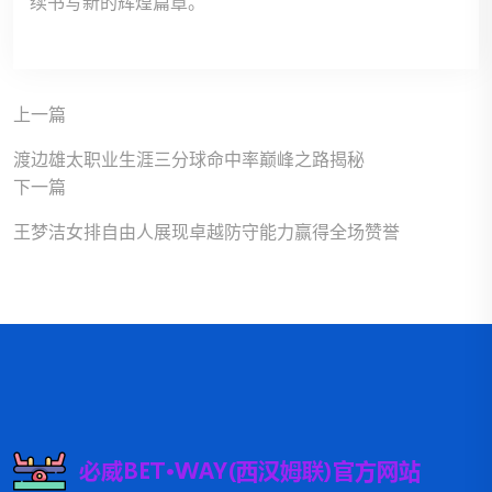
续书写新的辉煌篇章。
上一篇
渡边雄太职业生涯三分球命中率巅峰之路揭秘
下一篇
王梦洁女排自由人展现卓越防守能力赢得全场赞誉