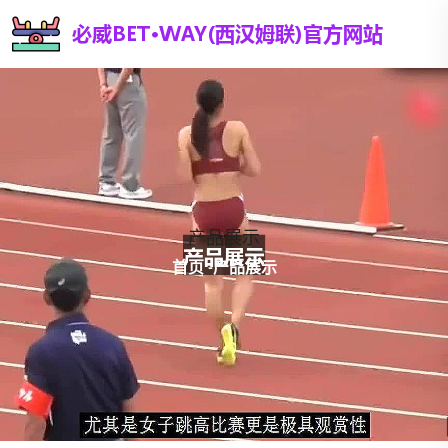
产品展示
首页
-
产品展示