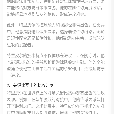
他的脚法非常精准，特别是在定位球和传中球方面，常
常能够给对方防线带来威胁。他的左脚传球角度刁钻，
能够轻易地找到队友的跑位，形成进攻机会。
此外，特里皮尔的控球能力和视野也非常出色。在比赛
中，他总是能迅速做出决策，选择最佳传球线路。无论
是短传配合还是长传转换，他都能游刃有余，成为球队
进攻的发起者。
特里皮尔的技术特点不仅体现在进攻上，在防守时，他
也能通过精准的拦截和抢断为球队奠定基础。他的全能
型角色使他在比赛中起到关键的桥梁作用，连接起防守
与进攻。
2、关键比赛中的助攻时刻
特里皮尔在世界杯上的几场关键比赛中都有出色的助攻
表现。例如，在与某强队的对抗中，他的传球为球队打
开了胜利之门。这场比赛中，特里皮尔在下半场的精准
传中帮助队友打入制胜进球，展现了他的关键作用。