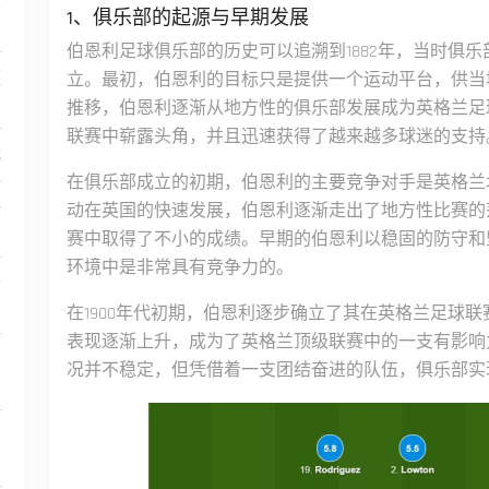
发
1、俱乐部的起源与早期发展
伯恩利足球俱乐部的历史可以追溯到1882年，当时俱
蕴
立。最初，伯恩利的目标只是提供一个运动平台，供当
推移，伯恩利逐渐从地方性的俱乐部发展成为英格兰足
联赛中崭露头角，并且迅速获得了越来越多球迷的支持
战
在俱乐部成立的初期，伯恩利的主要竞争对手是英格兰
略
动在英国的快速发展，伯恩利逐渐走出了地方性比赛的
赛中取得了不小的成绩。早期的伯恩利以稳固的防守和
环境中是非常具有竞争力的。
新
在1900年代初期，伯恩利逐步确立了其在英格兰足球联
表现逐渐上升，成为了英格兰顶级联赛中的一支有影响
况并不稳定，但凭借着一支团结奋进的队伍，俱乐部实