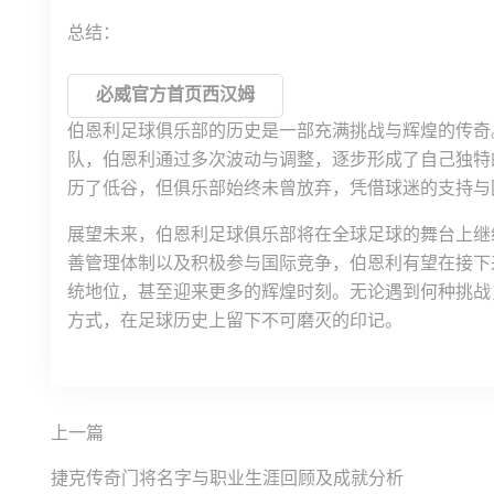
总结：
必威官方首页西汉姆
伯恩利足球俱乐部的历史是一部充满挑战与辉煌的传奇
队，伯恩利通过多次波动与调整，逐步形成了自己独特
历了低谷，但俱乐部始终未曾放弃，凭借球迷的支持与
展望未来，伯恩利足球俱乐部将在全球足球的舞台上继
善管理体制以及积极参与国际竞争，伯恩利有望在接下
统地位，甚至迎来更多的辉煌时刻。无论遇到何种挑战
方式，在足球历史上留下不可磨灭的印记。
上一篇
捷克传奇门将名字与职业生涯回顾及成就分析