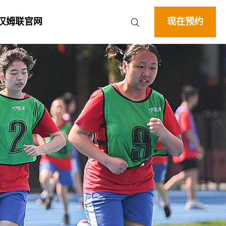
西汉姆联官网
现在预约