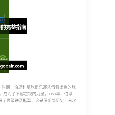
。这一时期，伯恩利足球俱乐部凭借着出色的球
成为了不容忽视的力量。1959年，伯恩
首次夺得了顶级联赛冠军，这是俱乐部历史上首次