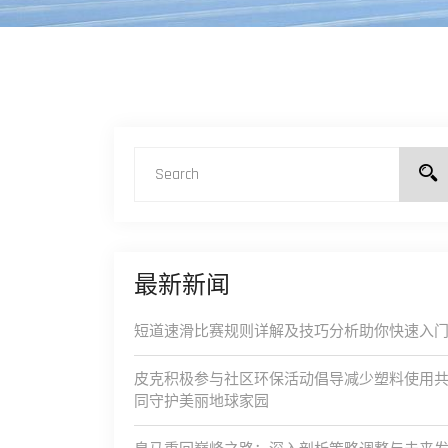
最新新闻
短道速滑比赛规则详解及技巧分析助你快速入
皮克积极参与社区环保活动倡导减少塑料使用
同守护美丽地球家园