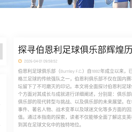
探寻伯恩利足球俱乐部辉煌
2026-04-01 09:58:52
伯恩利足球俱乐部（Burnley F.C.）自1882年成
格兰足球的传统强队之一，伯恩利俱乐部不仅在国内赛
坛留下了不可磨灭的印记。本文将全面探讨伯恩利足球
个方面对其成长与成就进行详细阐述，分别是：俱乐部
门
俱乐部的现代转型与挑战、以及俱乐部的未来展望。在
事件、著名人物、战术变革以及球迷文化等多方面的因
共
值。通过本指南的探索，读者不仅能够全面了解这支英
到其在足球文化中的独特地位。