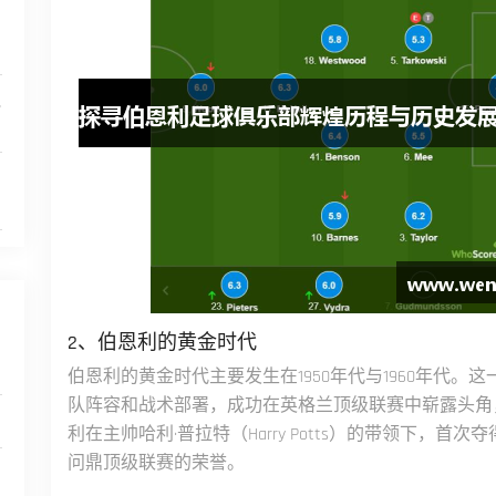
执
2、伯恩利的黄金时代
伯恩利的黄金时代主要发生在1950年代与1960年代
队阵容和战术部署，成功在英格兰顶级联赛中崭露头角，
利在主帅哈利·普拉特（Harry Potts）的带领下，
问鼎顶级联赛的荣誉。