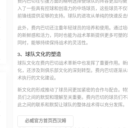
费内巴切在引援方面的精明选择使球队的阵容更加均衡
入了一些具有控球和创造力的中场球员，这些球员不仅
前锋线提供足够的支持。球队的进攻从单纯的快速反击
执
此外，费内巴切还注重年轻球员的培养和使用。通过培
的新鲜感和活力，同时也能为战术革新提供更多可塑的
同时，能够持续保持战术的灵活性。
3、球队文化的塑造
球队文化在费内巴切战术革新中也发挥了重要作用。新
化，还涉及到俱乐部文化的深刻转型。费内巴切逐渐从
术执行的文化建设。
新文化的形成推动了球员间更加紧密的合作与配合。特
员们之间的默契和理解至关重要。费内巴切的球员们不
此之间的联系和默契让球队的整体战术得以充分发挥。
必威官方首页西汉姆