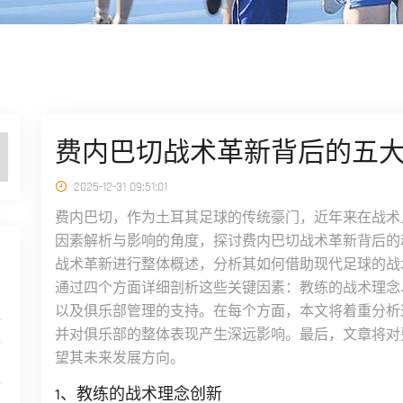
费内巴切战术革新背后的五
2025-12-31 09:51:01
费内巴切，作为土耳其足球的传统豪门，近年来在战术
因素解析与影响的角度，探讨费内巴切战术革新背后的
战术革新进行整体概述，分析其如何借助现代足球的战
通过四个方面详细剖析这些关键因素：教练的战术理念
门
以及俱乐部管理的支持。在每个方面，本文将着重分析
并对俱乐部的整体表现产生深远影响。最后，文章将对
共
望其未来发展方向。
1、教练的战术理念创新