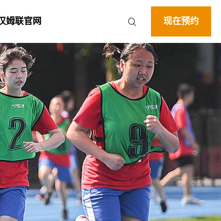
西汉姆联官网
现在预约