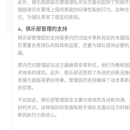
此外，俱乐部高层在塑造球队文化方面也起到了积极作
鼓励球员在赛场上保持高度的纪律性和执行力。这种文
位，为球队带来了稳定的表现。
4、俱乐部管理的支持
俱乐部管理层的支持是费内巴切战术革新背后的关键因
仅需要负责球队的财政和运营，还要为球队提供必要的
面。
费内巴切管理层在这方面做得非常到位。他们为教练团
术体系的球员。此外，俱乐部还提供了先进的训练设施
发展方面取得更好效果。管理层的支持确保了战术革新
的优势。
不仅如此，俱乐部管理层还注重与球迷的互动和沟通，
好的共识。这种良好的氛围有助于球队在面对压力时保
新的执行力和信心。