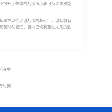
还提升了整体的战术深度和可持续发展能
其是在现代足球战术的基础上，球队将有
完善球队管理，费内巴切有望在未来的欧
艺夺金
奇时刻