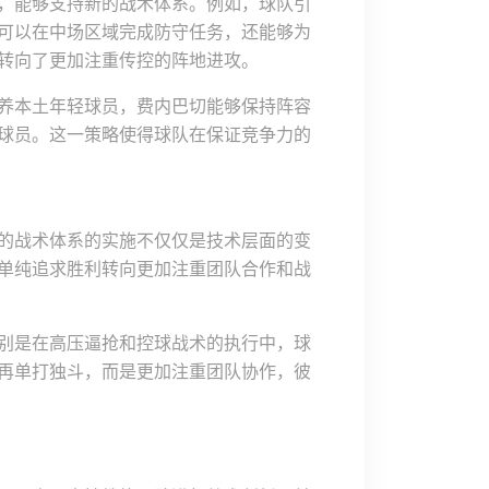
，能够支持新的战术体系。例如，球队引
可以在中场区域完成防守任务，还能够为
转向了更加注重传控的阵地进攻。
养本土年轻球员，费内巴切能够保持阵容
球员。这一策略使得球队在保证竞争力的
的战术体系的实施不仅仅是技术层面的变
单纯追求胜利转向更加注重团队合作和战
别是在高压逼抢和控球战术的执行中，球
再单打独斗，而是更加注重团队协作，彼