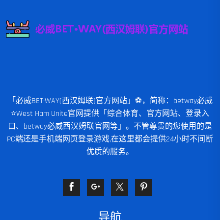
「必威BET·WAY(西汉姆联)官方网站」⚽️，简称：betway必威
⭐️West Ham Unite官网提供「综合体育、官方网站、登录入
口、betway必威西汉姆联官网等」。不管尊贵的您使用的是
PC端还是手机端网页登录游戏,在这里都会提供24小时不间断
优质的服务。
导航