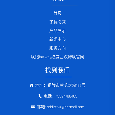
首页
了解必威
产品展示
新闻中心
服务方向
联络betway必威西汉姆联官网
找到我们
地址：铜陵市兰巩之窟163号
电话：13594780403
邮箱: addictive@hotmail.com