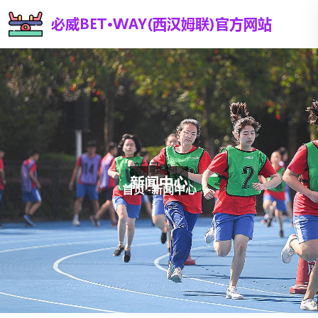
新闻中心
首页
-
新闻中心