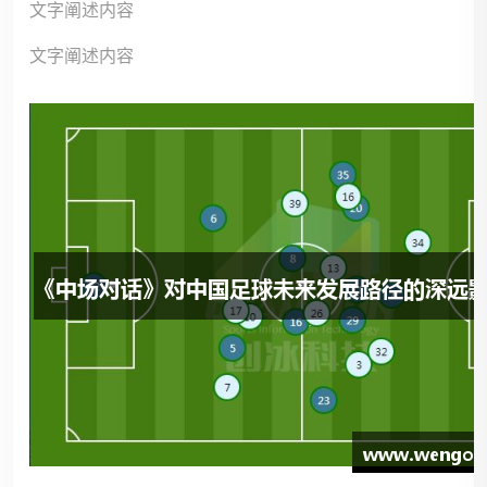
文字阐述内容
文字阐述内容