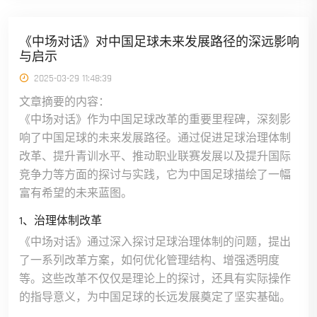
《中场对话》对中国足球未来发展路径的深远影响
与启示
2025-03-29 11:48:39
文章摘要的内容：
《中场对话》作为中国足球改革的重要里程碑，深刻影
响了中国足球的未来发展路径。通过促进足球治理体制
改革、提升青训水平、推动职业联赛发展以及提升国际
竞争力等方面的探讨与实践，它为中国足球描绘了一幅
富有希望的未来蓝图。
1、治理体制改革
《中场对话》通过深入探讨足球治理体制的问题，提出
了一系列改革方案，如何优化管理结构、增强透明度
等。这些改革不仅仅是理论上的探讨，还具有实际操作
的指导意义，为中国足球的长远发展奠定了坚实基础。