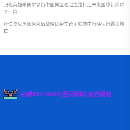
归化英雄李凯尔领衔中国男篮崛起之路打造未来篮球新篇章
下一篇
拜仁慕尼黑如何凭借战略优势在德甲联赛中持续保持霸主地
位