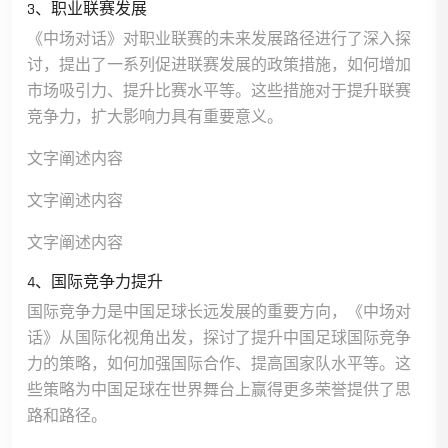
3、职业联赛发展
《中场对话》对职业联赛的未来发展路径进行了深入探
讨，提出了一系列促进联赛发展的政策措施，如何增加
市场吸引力、提升比赛水平等。这些措施对于提升联赛
竞争力，扩大影响力具有重要意义。
文字阐述内容
文字阐述内容
文字阐述内容
4、国际竞争力提升
国际竞争力是中国足球长远发展的重要方向，《中场对
话》从国际化视角出发，探讨了提升中国足球国际竞争
力的策略，如何加强国际合作、提高国家队水平等。这
些策略为中国足球在世界舞台上赢得更多荣誉提供了思
路和路径。