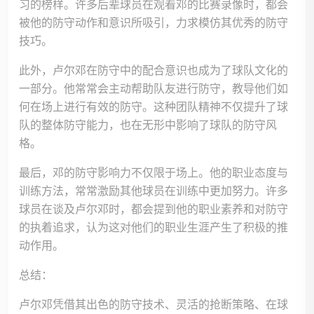
习的榜样。许多后辈球员在观看邓的比赛录像时，都会
被他的防守动作和意识所吸引，力求模仿其优秀的防守
技巧。
此外，卢尔邓在防守中的配合意识也成为了球队文化的
一部分。他常常会主动帮助队友进行防守，教导他们如
何在场上进行有效的防守。这种团队精神不仅提升了球
队的整体防守能力，也在无形中影响了球队的防守风
格。
最后，邓的防守影响力不仅限于场上。他的职业态度与
训练方法，常常激励其他球员在训练中更加努力。许多
球员在谈及卢尔邓时，都会提到他的职业素养和对防守
的执着追求，认为这对他们的职业生涯产生了积极的推
动作用。
总结：
卢尔邓凭借其出色的防守技术、灵活的抢断策略、在球