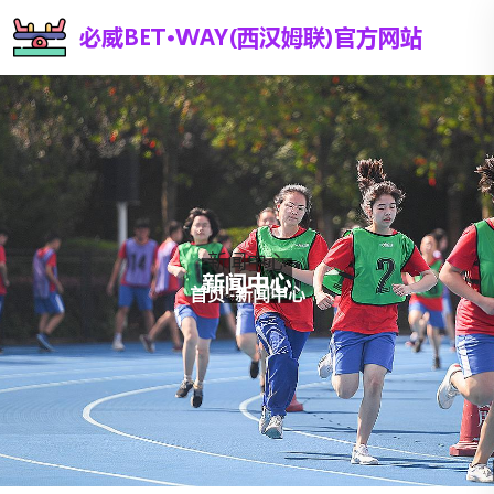
新闻中心
首页
-
新闻中心