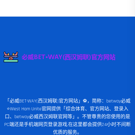
「必威BET·WAY(西汉姆联)官方网站」⚽️，简称：betway必威
⭐️West Ham Unite官网提供「综合体育、官方网站、登录入
口、betway必威西汉姆联官网等」。不管尊贵的您使用的是
PC端还是手机端网页登录游戏,在这里都会提供24小时不间断
优质的服务。