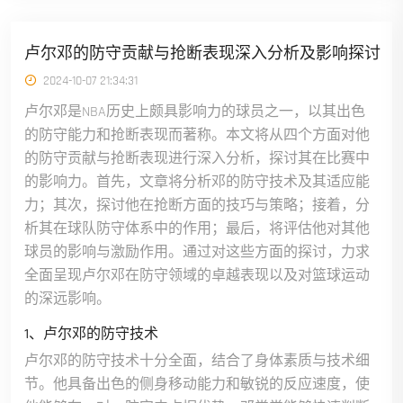
卢尔邓的防守贡献与抢断表现深入分析及影响探讨
2024-10-07 21:34:31
卢尔邓是NBA历史上颇具影响力的球员之一，以其出色
的防守能力和抢断表现而著称。本文将从四个方面对他
的防守贡献与抢断表现进行深入分析，探讨其在比赛中
的影响力。首先，文章将分析邓的防守技术及其适应能
力；其次，探讨他在抢断方面的技巧与策略；接着，分
析其在球队防守体系中的作用；最后，将评估他对其他
球员的影响与激励作用。通过对这些方面的探讨，力求
全面呈现卢尔邓在防守领域的卓越表现以及对篮球运动
的深远影响。
1、卢尔邓的防守技术
卢尔邓的防守技术十分全面，结合了身体素质与技术细
节。他具备出色的侧身移动能力和敏锐的反应速度，使