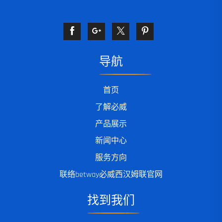
导航
首页
了解必威
产品展示
新闻中心
服务方向
联络betway必威西汉姆联官网
找到我们